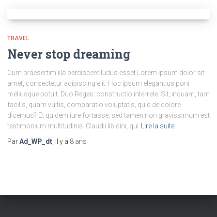
TRAVEL
Never stop dreaming
Cum praesertim illa perdiscere ludus esset Lorem ipsum dolor sit
amet, consectetur adipiscing elit. Hoc ipsum elegantius poni
meliusque potuit. Duo Reges: constructio interrete. Sit, inquam, tam
facilis, quam vultis, comparatio voluptatis, quid de dolore
dicemus? Et quidem iure fortasse, sed tamen non gravissimum est
testimonium multitudinis. Claudii libidini, qui
Lire la suite
Par
Ad_WP_dt
, il y a
8 ans