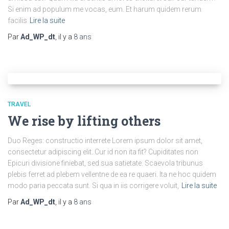
Si enim ad populum me vocas, eum. Et harum quidem rerum
facilis
Lire la suite
Par
Ad_WP_dt
, il y a
8 ans
TRAVEL
We rise by lifting others
Duo Reges: constructio interrete Lorem ipsum dolor sit amet,
consectetur adipiscing elit. Cur id non ita fit? Cupiditates non
Epicuri divisione finiebat, sed sua satietate. Scaevola tribunus
plebis ferret ad plebem vellentne de ea re quaeri. Ita ne hoc quidem
modo paria peccata sunt. Si qua in iis corrigere voluit,
Lire la suite
Par
Ad_WP_dt
, il y a
8 ans