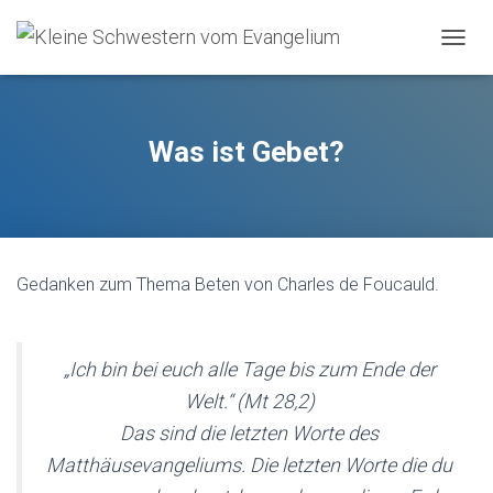
O
U
V
R
I
Was ist Gebet?
R
/
F
E
R
M
Gedanken zum Thema Beten von Charles de Foucauld.
E
R
L
A
„Ich bin bei euch alle Tage bis zum Ende der
N
A
Welt.“ (Mt 28,2)
V
Das sind die letzten Worte des
I
G
Matthäusevangeliums. Die letzten Worte die du
A