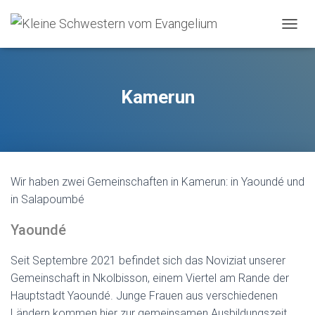
O
U
V
R
I
Kamerun
R
/
F
E
R
M
Wir haben zwei Gemeinschaften in Kamerun: in Yaoundé und
E
R
in Salapoumbé
L
A
Yaoundé
N
A
Seit Septembre 2021 befindet sich das Noviziat unserer
V
I
Gemeinschaft in Nkolbisson, einem Viertel am Rande der
G
Hauptstadt Yaoundé. Junge Frauen aus verschiedenen
A
Ländern kommen hier zur gemeinsamen Ausbildungszeit