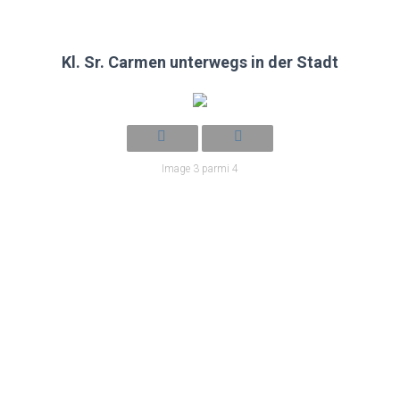
T
I
O
N
Kl. Sr. Carmen unterwegs in der Stadt
Image 3 parmi 4