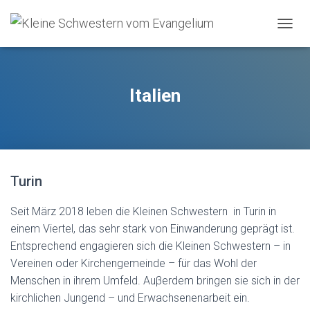
O
U
V
R
I
Italien
R
/
F
E
R
M
Turin
E
R
L
Seit März 2018 leben die Kleinen Schwestern in Turin in
A
einem Viertel, das sehr stark von Einwanderung geprägt ist.
N
Entsprechend engagieren sich die Kleinen Schwestern – in
A
V
Vereinen oder Kirchengemeinde – für das Wohl der
I
Menschen in ihrem Umfeld. Auβerdem bringen sie sich in der
G
kirchlichen Jungend – und Erwachsenenarbeit ein.
A