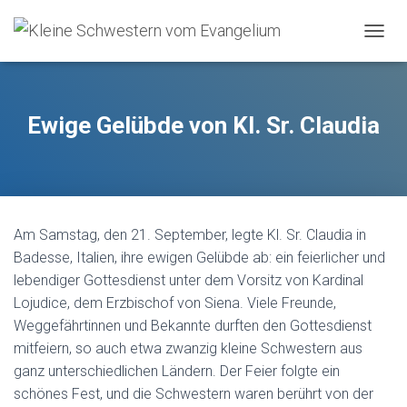
O
U
V
R
I
Ewige Gelübde von Kl. Sr. Claudia
R
/
F
E
R
M
Am Samstag, den 21. September, legte Kl. Sr. Claudia in
E
R
Badesse, Italien, ihre ewigen Gelübde ab: ein feierlicher und
L
lebendiger Gottesdienst unter dem Vorsitz von Kardinal
A
Lojudice, dem Erzbischof von Siena. Viele Freunde,
N
A
Weggefährtinnen und Bekannte durften den Gottesdienst
V
mitfeiern, so auch etwa zwanzig kleine Schwestern aus
I
ganz unterschiedlichen Ländern. Der Feier folgte ein
G
A
schönes Fest, und die Schwestern waren berührt von der