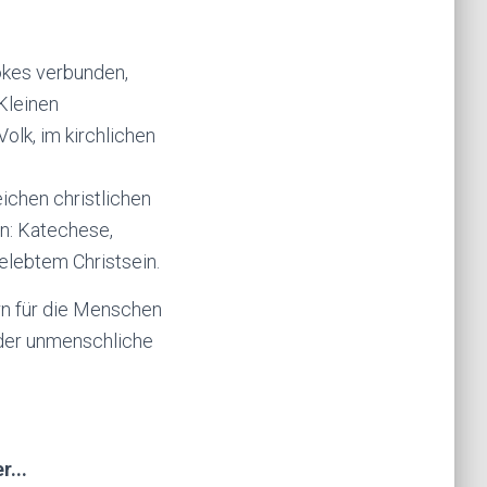
okes verbunden,
Kleinen
olk, im kirchlichen
ichen christlichen
n: Katechese,
gelebtem Christsein.
n für die Menschen
oder unmenschliche
...