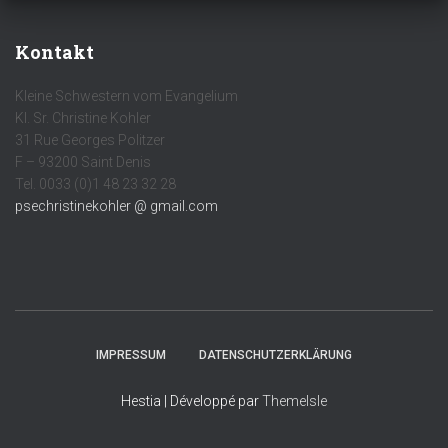
T
I
O
Kontakt
N
Kleine Schwestern vom Evangelium
Kl. Sr. Christine Kohler
31 Rue Georges Politzer
F – 93200 Saint Denis
Tel. 0033 (0)1 48 23 32 28
psechristinekohler @ gmail.com
IMPRESSUM
DATENSCHUTZERKLÄRUNG
Hestia | Développé par
ThemeIsle