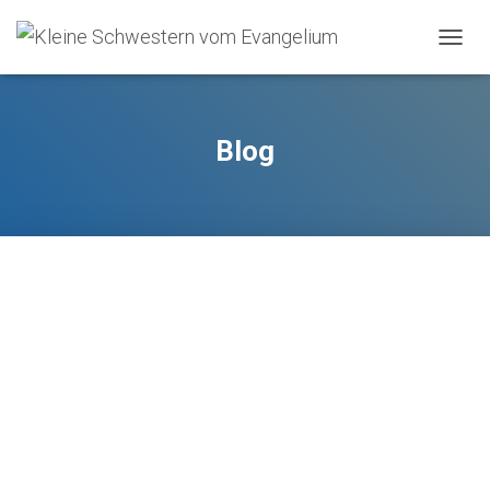
O
U
V
R
I
Blog
R
/
F
E
R
M
E
R
L
A
N
A
V
I
G
A